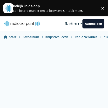
Spring naar bijdragen
Bekijk in de app
×
Sl
Een betere manier om te browsen.
Ontdek meer
.
Radiotrefpunt
Aanmelden
Start
Fotoalbum
Knipselcollectie
Radio Veronica
19