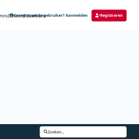
mns
Dossier
Fotoalbum
Geregistreerde gebruiker? Aanmelden
Registreren
Zoeken...