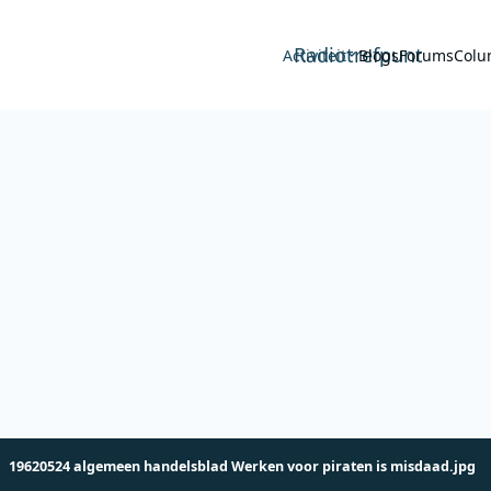
Radiotrefpunt
Activiteit
Blogs
Forums
Colu
19620524 algemeen handelsblad Werken voor piraten is misdaad.jpg