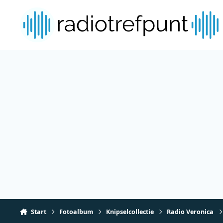
Spring naar bijdragen
Start
Fotoalbum
Knipselcollectie
Radio Veronica