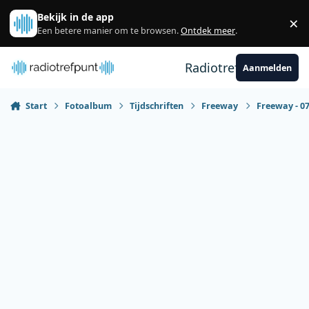
Spring naar bijdragen
Bekijk in de app
×
Sl
Een betere manier om te browsen.
Ontdek meer
.
Radiotrefpunt
Aanmelden
Start
Fotoalbum
Tijdschriften
Freeway
Freeway - 07