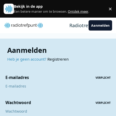
Spring naar bijdragen
Bekijk in de app
×
Sl
Een betere manier om te browsen.
Ontdek meer
.
Radiotrefpunt
Aanmelden
Aanmelden
Heb je geen account?
Registreren
E-mailadres
VERPLICHT
Wachtwoord
VERPLICHT