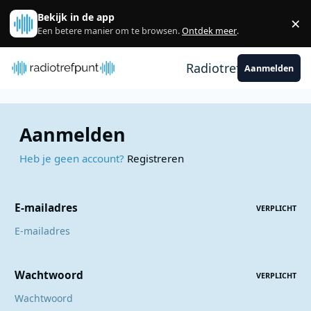
Spring naar bijdragen
Bekijk in de app
×
Sl
Een betere manier om te browsen.
Ontdek meer
.
Radiotrefpunt
Aanmelden
Aanmelden
Heb je geen account?
Registreren
E-mailadres
VERPLICHT
Wachtwoord
VERPLICHT