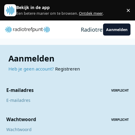
Spring naar bijdragen
Bekijk in de app
×
Sl
Een betere manier om te browsen.
Ontdek meer
.
Radiotrefpunt
Aanmelden
Aanmelden
Heb je geen account?
Registreren
E-mailadres
VERPLICHT
Wachtwoord
VERPLICHT