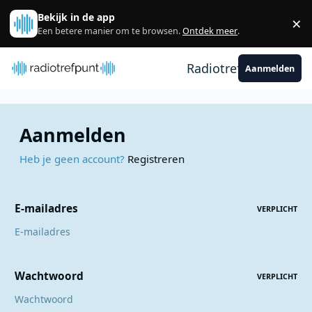
Spring naar bijdragen
Bekijk in de app
×
Sl
Een betere manier om te browsen.
Ontdek meer
.
Radiotrefpunt
Aanmelden
Aanmelden
Heb je geen account?
Registreren
E-mailadres
VERPLICHT
Wachtwoord
VERPLICHT