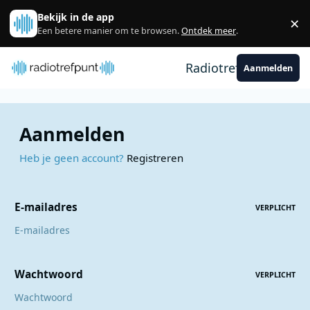
Spring naar bijdragen
Bekijk in de app
×
Sl
Een betere manier om te browsen.
Ontdek meer
.
Radiotrefpunt
Aanmelden
Aanmelden
Heb je geen account?
Registreren
E-mailadres
VERPLICHT
Wachtwoord
VERPLICHT