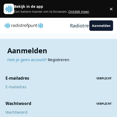
Spring naar bijdragen
Bekijk in de app
×
Sl
Een betere manier om te browsen.
Ontdek meer
.
Radiotrefpunt
Aanmelden
Aanmelden
Heb je geen account?
Registreren
E-mailadres
VERPLICHT
Wachtwoord
VERPLICHT