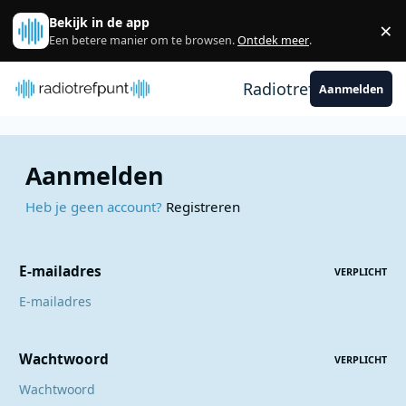
Spring naar bijdragen
Bekijk in de app
×
Sl
Een betere manier om te browsen.
Ontdek meer
.
Radiotrefpunt
Aanmelden
Aanmelden
Heb je geen account?
Registreren
E-mailadres
VERPLICHT
Wachtwoord
VERPLICHT