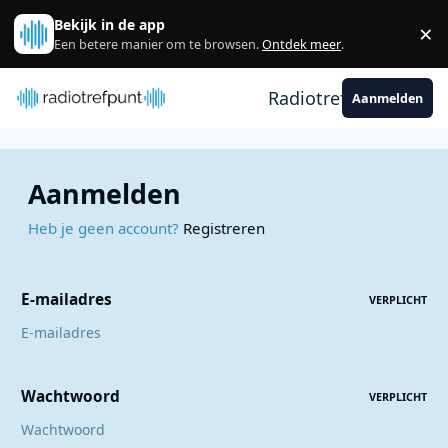
Spring naar bijdragen
Bekijk in de app
×
Sl
Een betere manier om te browsen.
Ontdek meer
.
Radiotrefpunt
Aanmelden
Aanmelden
Heb je geen account?
Registreren
E-mailadres
VERPLICHT
Wachtwoord
VERPLICHT