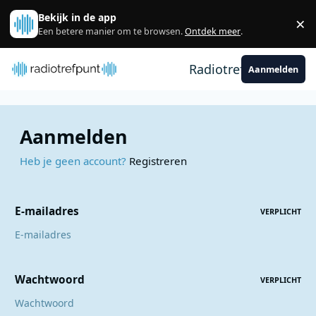
Spring naar bijdragen
Bekijk in de app
×
Sl
Een betere manier om te browsen.
Ontdek meer
.
Radiotrefpunt
Aanmelden
Aanmelden
Heb je geen account?
Registreren
E-mailadres
VERPLICHT
Wachtwoord
VERPLICHT