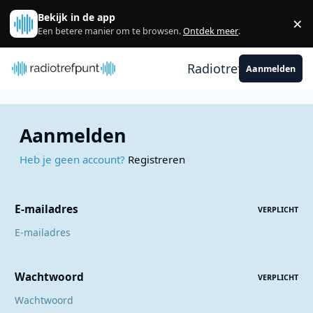
Spring naar bijdragen
Bekijk in de app
×
Sl
Een betere manier om te browsen.
Ontdek meer
.
Radiotrefpunt
Aanmelden
Aanmelden
Heb je geen account?
Registreren
E-mailadres
VERPLICHT
Wachtwoord
VERPLICHT