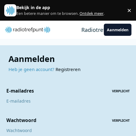
Spring naar bijdragen
Bekijk in de app
×
Sl
Een betere manier om te browsen.
Ontdek meer
.
Radiotrefpunt
Aanmelden
Aanmelden
Heb je geen account?
Registreren
E-mailadres
VERPLICHT
Wachtwoord
VERPLICHT