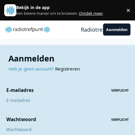
Spring naar bijdragen
Bekijk in de app
×
Sl
Een betere manier om te browsen.
Ontdek meer
.
Radiotrefpunt
Aanmelden
Aanmelden
Heb je geen account?
Registreren
E-mailadres
VERPLICHT
Wachtwoord
VERPLICHT