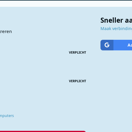
Sneller 
Maak verbinding
treren
A
VERPLICHT
VERPLICHT
omputers