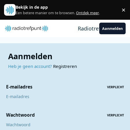
Spring naar bijdragen
Bekijk in de app
×
Sl
Een betere manier om te browsen.
Ontdek meer
.
Radiotrefpunt
Aanmelden
Aanmelden
Heb je geen account?
Registreren
E-mailadres
VERPLICHT
Wachtwoord
VERPLICHT