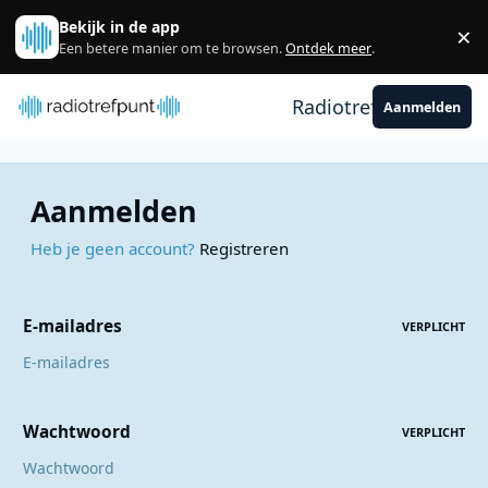
Spring naar bijdragen
Bekijk in de app
×
Sl
Een betere manier om te browsen.
Ontdek meer
.
Radiotrefpunt
Aanmelden
Aanmelden
Heb je geen account?
Registreren
E-mailadres
VERPLICHT
Wachtwoord
VERPLICHT