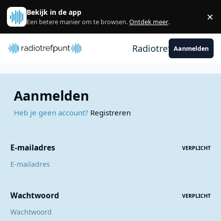
Spring naar bijdragen
Bekijk in de app
×
Sl
Een betere manier om te browsen.
Ontdek meer
.
Radiotrefpunt
Aanmelden
Aanmelden
Heb je geen account?
Registreren
E-mailadres
VERPLICHT
Wachtwoord
VERPLICHT