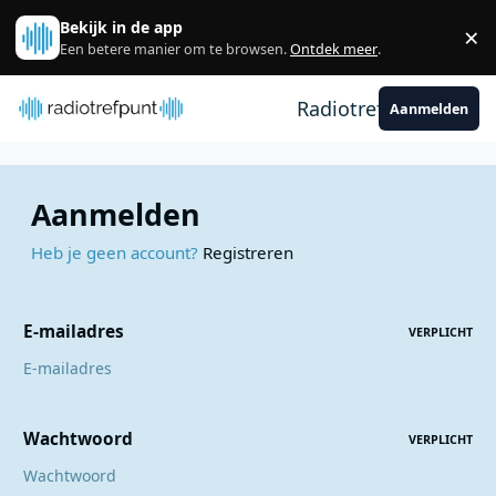
Spring naar bijdragen
Bekijk in de app
×
Sl
Een betere manier om te browsen.
Ontdek meer
.
Radiotrefpunt
Aanmelden
Aanmelden
Heb je geen account?
Registreren
E-mailadres
VERPLICHT
Wachtwoord
VERPLICHT