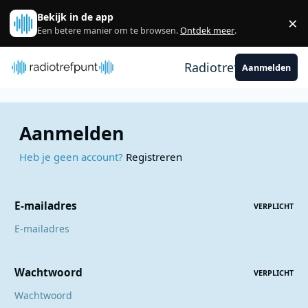
Spring naar bijdragen
Bekijk in de app
×
Sl
Een betere manier om te browsen.
Ontdek meer
.
Radiotrefpunt
Aanmelden
Aanmelden
Heb je geen account?
Registreren
E-mailadres
VERPLICHT
Wachtwoord
VERPLICHT