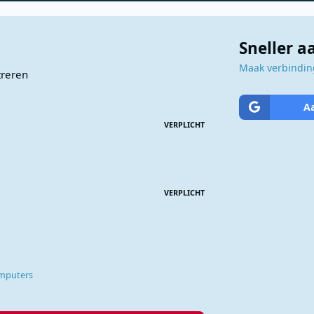
Sneller 
Maak verbinding
treren
A
VERPLICHT
VERPLICHT
omputers