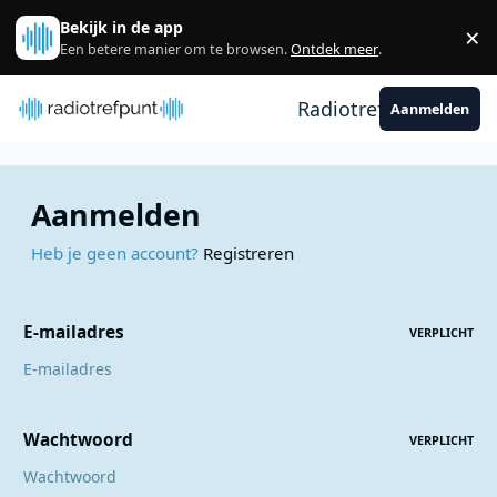
Spring naar bijdragen
Bekijk in de app
×
Sl
Een betere manier om te browsen.
Ontdek meer
.
Radiotrefpunt
Aanmelden
Aanmelden
Heb je geen account?
Registreren
E-mailadres
VERPLICHT
Wachtwoord
VERPLICHT