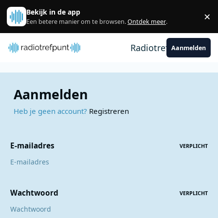
Spring naar bijdragen
Bekijk in de app
×
Sl
Een betere manier om te browsen.
Ontdek meer
.
Radiotrefpunt
Aanmelden
Aanmelden
Heb je geen account?
Registreren
E-mailadres
VERPLICHT
Wachtwoord
VERPLICHT