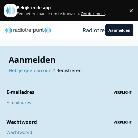
Spring naar bijdragen
Bekijk in de app
×
Sl
Een betere manier om te browsen.
Ontdek meer
.
Radiotrefpunt
Aanmelden
Aanmelden
Heb je geen account?
Registreren
E-mailadres
VERPLICHT
Wachtwoord
VERPLICHT