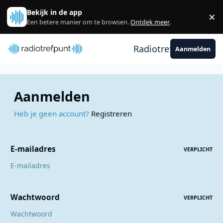
Spring naar bijdragen
Bekijk in de app
×
Sl
Een betere manier om te browsen.
Ontdek meer
.
Radiotrefpunt
Aanmelden
Aanmelden
Heb je geen account?
Registreren
E-mailadres
VERPLICHT
Wachtwoord
VERPLICHT