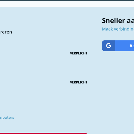
Sneller 
Maak verbinding
treren
A
VERPLICHT
VERPLICHT
omputers