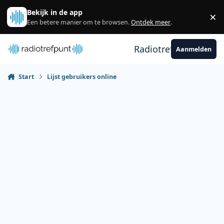
Spring naar bijdragen
Bekijk in de app
×
Sl
Een betere manier om te browsen.
Ontdek meer
.
Radiotrefpunt
Aanmelden
Start
Lijst gebruikers online