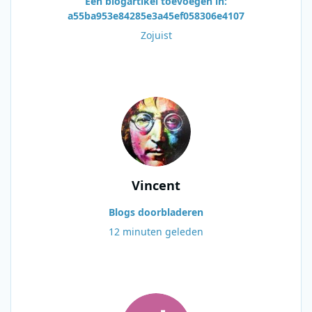
Een blogartikel toevoegen in:
a55ba953e84285e3a45ef058306e4107
Zojuist
Vincent
Blogs doorbladeren
12 minuten geleden