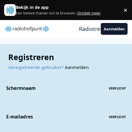
Spring naar bijdragen
Bekijk in de app
×
Sl
Een betere manier om te browsen.
Ontdek meer
.
Radiotrefpunt
Aanmelden
Registreren
Geregistreerde gebruiker?
Aanmelden
Schermnaam
VERPLICHT
E-mailadres
VERPLICHT