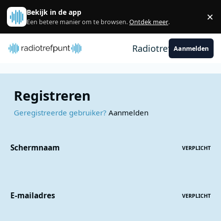
Spring naar bijdragen
Bekijk in de app
×
Sl
Een betere manier om te browsen.
Ontdek meer
.
Radiotrefpunt
Aanmelden
Registreren
Geregistreerde gebruiker?
Aanmelden
Schermnaam
VERPLICHT
E-mailadres
VERPLICHT