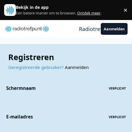
Spring naar bijdragen
Bekijk in de app
×
Sl
Een betere manier om te browsen.
Ontdek meer
.
Radiotrefpunt
Aanmelden
Registreren
Geregistreerde gebruiker?
Aanmelden
Schermnaam
VERPLICHT
E-mailadres
VERPLICHT