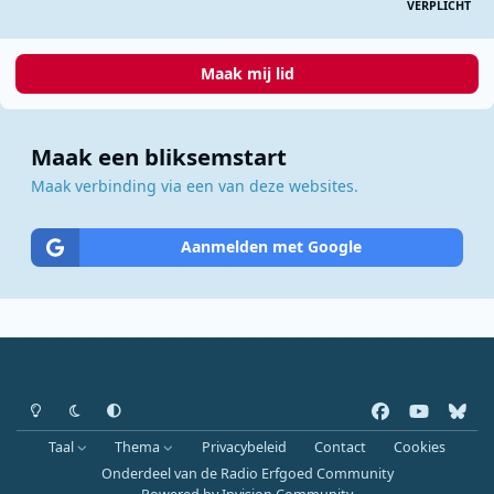
VERPLICHT
Maak mij lid
Maak een bliksemstart
Maak verbinding via een van deze websites.
Aanmelden met Google
Heldere modus
Donkere modus
Systeemvoorkeur
f
y
b
a
o
l
Taal
Thema
Privacybeleid
Contact
Cookies
c
u
u
Onderdeel van de Radio Erfgoed Community
e
t
e