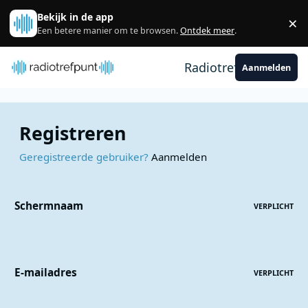
Spring naar bijdragen
Bekijk in de app
×
Sl
Een betere manier om te browsen.
Ontdek meer
.
Radiotrefpunt
Aanmelden
Registreren
Geregistreerde gebruiker?
Aanmelden
Schermnaam
VERPLICHT
E-mailadres
VERPLICHT