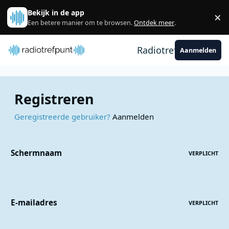
Spring naar bijdragen
Bekijk in de app
×
Sl
Een betere manier om te browsen.
Ontdek meer
.
Radiotrefpunt
Aanmelden
Registreren
Geregistreerde gebruiker?
Aanmelden
Schermnaam
VERPLICHT
E-mailadres
VERPLICHT