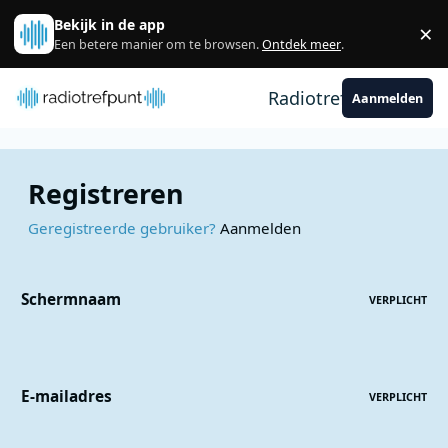
Spring naar bijdragen
Bekijk in de app
×
Sl
Een betere manier om te browsen.
Ontdek meer
.
Radiotrefpunt
Aanmelden
Registreren
Geregistreerde gebruiker?
Aanmelden
Schermnaam
VERPLICHT
E-mailadres
VERPLICHT