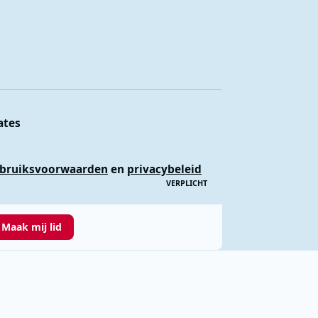
ates
bruiksvoorwaarden
en
privacybeleid
VERPLICHT
Maak mij lid