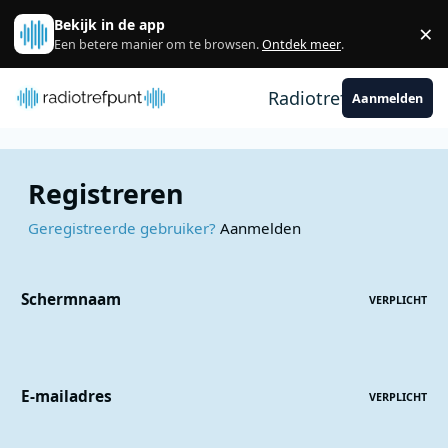
Spring naar bijdragen
Bekijk in de app
×
Sl
Een betere manier om te browsen.
Ontdek meer
.
Radiotrefpunt
Aanmelden
Registreren
Geregistreerde gebruiker?
Aanmelden
Schermnaam
VERPLICHT
E-mailadres
VERPLICHT