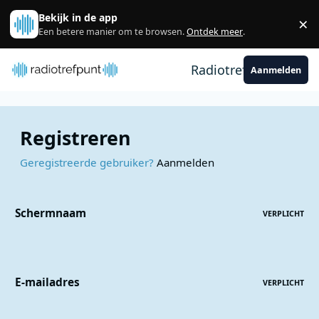
Spring naar bijdragen
Bekijk in de app
×
Sl
Een betere manier om te browsen.
Ontdek meer
.
Radiotrefpunt
Aanmelden
Registreren
Geregistreerde gebruiker?
Aanmelden
Schermnaam
VERPLICHT
E-mailadres
VERPLICHT