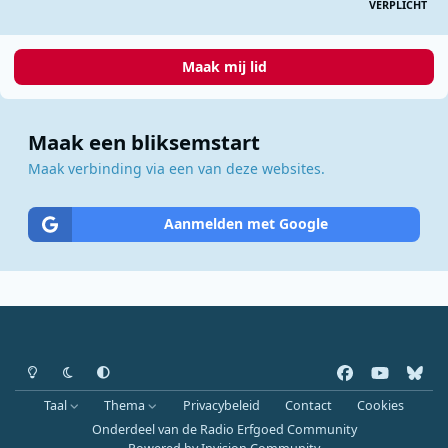
VERPLICHT
Maak mij lid
Maak een bliksemstart
Maak verbinding via een van deze websites.
Aanmelden met Google
Heldere modus
Donkere modus
Systeemvoorkeur
f
y
b
a
o
l
Taal
Thema
Privacybeleid
Contact
Cookies
c
u
u
Onderdeel van de Radio Erfgoed Community
e
t
e