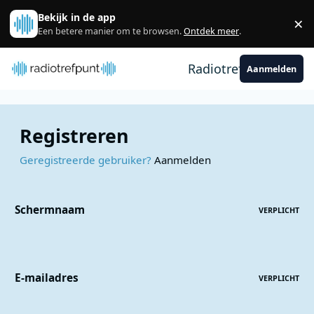
Spring naar bijdragen
Bekijk in de app
×
Sl
Een betere manier om te browsen.
Ontdek meer
.
Radiotrefpunt
Aanmelden
Registreren
Geregistreerde gebruiker?
Aanmelden
Schermnaam
VERPLICHT
E-mailadres
VERPLICHT