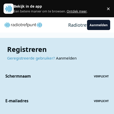
Spring naar bijdragen
Bekijk in de app
×
Sl
Een betere manier om te browsen.
Ontdek meer
.
Radiotrefpunt
Aanmelden
Registreren
Geregistreerde gebruiker?
Aanmelden
Schermnaam
VERPLICHT
E-mailadres
VERPLICHT