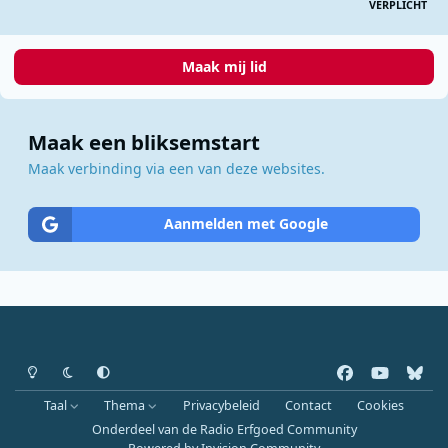
VERPLICHT
Maak mij lid
Maak een bliksemstart
Maak verbinding via een van deze websites.
Aanmelden met Google
Heldere modus
Donkere modus
Systeemvoorkeur
f
y
b
a
o
l
Taal
Thema
Privacybeleid
Contact
Cookies
c
u
u
Onderdeel van de Radio Erfgoed Community
e
t
e