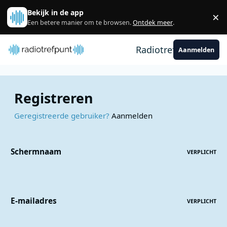
Spring naar bijdragen
Bekijk in de app
×
Sl
Een betere manier om te browsen.
Ontdek meer
.
Radiotrefpunt
Aanmelden
Registreren
Geregistreerde gebruiker?
Aanmelden
Schermnaam
VERPLICHT
E-mailadres
VERPLICHT