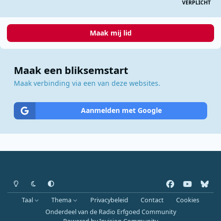
VERPLICHT
Maak mij lid
Maak een bliksemstart
Maak verbinding via een van deze websites.
Aanmelden met Google
Heldere modus
Donkere modus
Systeemvoorkeur
f
y
b
a
o
l
Taal
Thema
Privacybeleid
Contact
Cookies
c
u
u
Onderdeel van de Radio Erfgoed Community
e
t
e