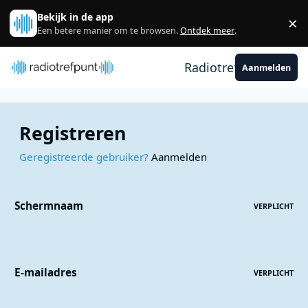
Spring naar bijdragen
Bekijk in de app
×
Sl
Een betere manier om te browsen.
Ontdek meer
.
Radiotrefpunt
Aanmelden
Registreren
Geregistreerde gebruiker?
Aanmelden
Schermnaam
VERPLICHT
E-mailadres
VERPLICHT