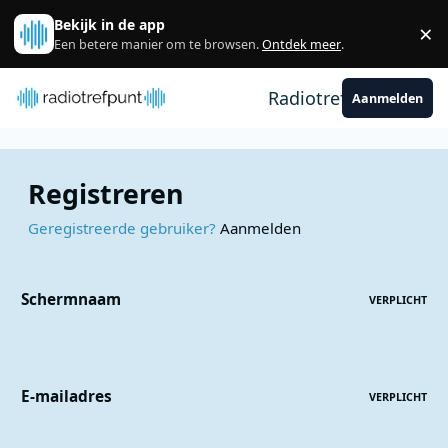
Spring naar bijdragen
Bekijk in de app
×
Sl
Een betere manier om te browsen.
Ontdek meer
.
Radiotrefpunt
Aanmelden
Registreren
Geregistreerde gebruiker?
Aanmelden
Schermnaam
VERPLICHT
E-mailadres
VERPLICHT