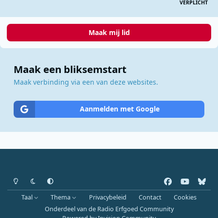
VERPLICHT
Maak mij lid
Maak een bliksemstart
Maak verbinding via een van deze websites.
Aanmelden met Google
Heldere modus
Donkere modus
Systeemvoorkeur
f
y
b
a
o
l
Taal
Thema
Privacybeleid
Contact
Cookies
c
u
u
Onderdeel van de Radio Erfgoed Community
e
t
e