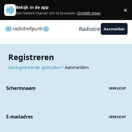
Spring naar bijdragen
Bekijk in de app
×
Sl
Een betere manier om te browsen.
Ontdek meer
.
Radiotrefpunt
Aanmelden
Registreren
Geregistreerde gebruiker?
Aanmelden
Schermnaam
VERPLICHT
E-mailadres
VERPLICHT