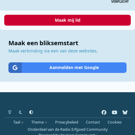
VERPLICHT
Maak mij lid
Maak een bliksemstart
Maak verbinding via een van deze websites.
Aanmelden met Google
Heldere modus
Donkere modus
Systeemvoorkeur
f
y
b
a
o
l
Taal
Thema
Privacybeleid
Contact
Cookies
c
u
u
Onderdeel van de Radio Erfgoed Community
e
t
e