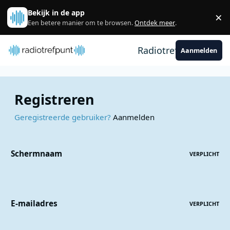
Spring naar bijdragen
Bekijk in de app
×
Sl
Een betere manier om te browsen.
Ontdek meer
.
Radiotrefpunt
Aanmelden
Registreren
Geregistreerde gebruiker?
Aanmelden
Schermnaam
VERPLICHT
E-mailadres
VERPLICHT