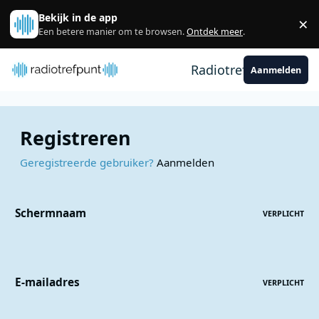
Spring naar bijdragen
Bekijk in de app
×
Sl
Een betere manier om te browsen.
Ontdek meer
.
Radiotrefpunt
Aanmelden
Registreren
Geregistreerde gebruiker?
Aanmelden
Schermnaam
VERPLICHT
E-mailadres
VERPLICHT