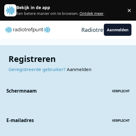
Spring naar bijdragen
Bekijk in de app
×
Sl
Een betere manier om te browsen.
Ontdek meer
.
Radiotrefpunt
Aanmelden
Registreren
Geregistreerde gebruiker?
Aanmelden
Schermnaam
VERPLICHT
E-mailadres
VERPLICHT