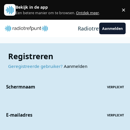
Spring naar bijdragen
Bekijk in de app
×
Sl
Een betere manier om te browsen.
Ontdek meer
.
Radiotrefpunt
Aanmelden
Registreren
Geregistreerde gebruiker?
Aanmelden
Schermnaam
VERPLICHT
E-mailadres
VERPLICHT