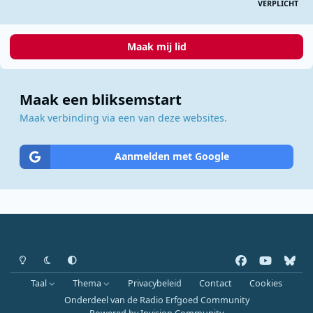
VERPLICHT
Maak mij lid
Maak een bliksemstart
Maak verbinding via een van deze websites.
Aanmelden met Google
Heldere modus
Donkere modus
Systeemvoorkeur
f
y
b
a
o
l
Taal
Thema
Privacybeleid
Contact
Cookies
c
u
u
Onderdeel van de Radio Erfgoed Community
e
t
e