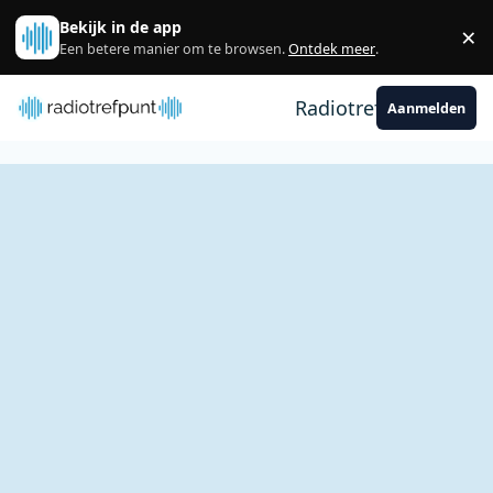
Spring naar bijdragen
Bekijk in de app
×
Sl
Een betere manier om te browsen.
Ontdek meer
.
Radiotrefpunt
Aanmelden