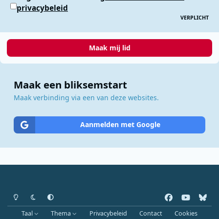
privacybeleid
VERPLICHT
Maak mij lid
Maak een bliksemstart
Maak verbinding via een van deze websites.
Aanmelden met Google
Heldere modus
Donkere modus
Systeemvoorkeur
f
y
b
a
o
l
Taal
Thema
Privacybeleid
Contact
Cookies
c
u
u