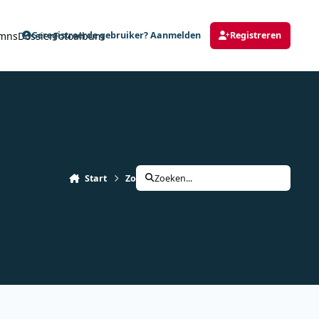
mns
Dossier
Fotoalbum
Geregistreerde gebruiker? Aanmelden
Registreren
Start
Zoeken
Zoeken...