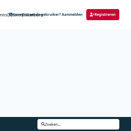
mns
Dossier
Fotoalbum
Geregistreerde gebruiker? Aanmelden
Registreren
Zoeken...