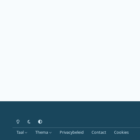
Heldere modus
Donkere modus
Systeemvoorkeur
Taal
Thema
Privacybeleid
Contact
Cookies